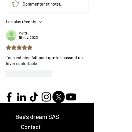
Janvier, la science du
Décembre, la sc
Commenter et noter...
froid
l'adaptation
Les plus récents
Invité
18 nov. 2023
Noté 5 étoiles sur 5.
Tous est bien fait pour qu'elles passent un 
hiver confortable
J'aime
Répondre
Bee's dream SAS
Contact