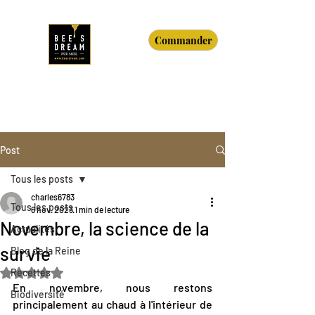
Commander
Post
Tous les posts
charles6783
Tous les posts
6 nov. 2023
1 min de lecture
Novembre, la science de la
Actualités
survie
Blog de la Reine
Noté NaN étoiles sur 5.
Recettes
En novembre, nous restons 
Biodiversité
principalement au chaud à l'intérieur de 