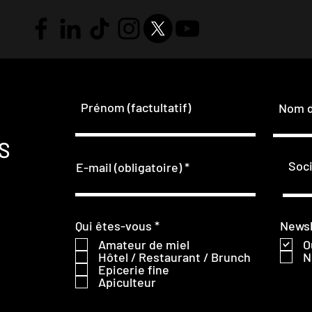
Prénom (factultatif)
Nom de
AS
Soci
E-mail (obligatoire)
O
Qui êtes-vous
*
Newsl
b
Amateur de miel
O
l
Hôtel / Restaurant / Brunch
N
i
Epicerie fine
g
Apiculteur
a
t