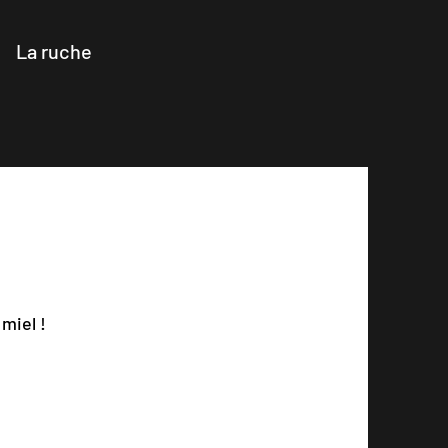
La ruche
miel !