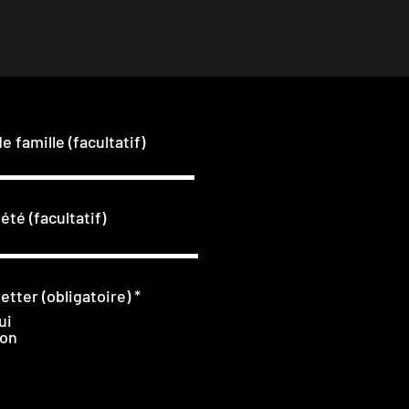
 famille (facultatif)
été (facultatif)
O
etter (obligatoire)
*
b
ui
l
on
i
g
a
t