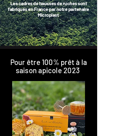
Les cadres de hausses de ruches sont
fabriqués en France par notre partenaire
Microplast
Besoin d'aide ?
Pour être 100% prêt à la
saison apicole 2023
Ne restez pas dans le doute, contactez-nous
par téléphone ou par mail