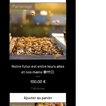
Parrainage
Notre futur est entre leurs ailes
et nos mains 🐝🤲🏻
Prix
100,00 €
TVA Incluse
Ajouter au panier
Parrainage