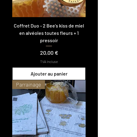
Coffret Duo - 2 Bee's kiss de miel
en alvéoles toutes fleurs + 1
pressoir
Prix
20,00 €
TVA Incluse
Ajouter au panier
Parrainage