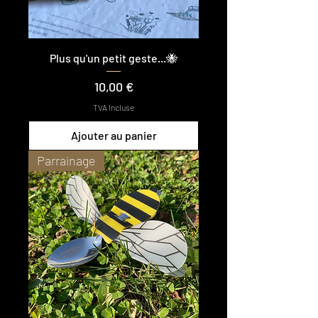
Plus qu'un petit geste...🐝
Prix
10,00 €
TVA Incluse
Ajouter au panier
Parrainage