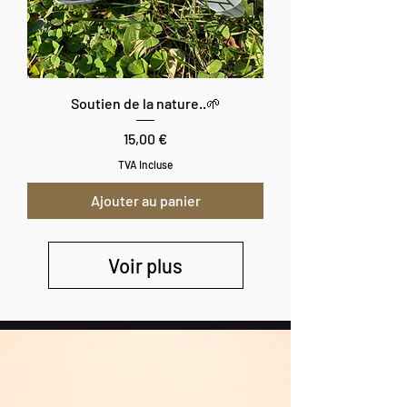
Soutien de la nature..🌱
Prix
15,00 €
TVA Incluse
Ajouter au panier
Voir plus