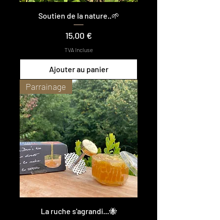
Soutien de la nature..🌱
Prix
15,00 €
TVA Incluse
Ajouter au panier
Parrainage
La ruche s'agrandi...🐝