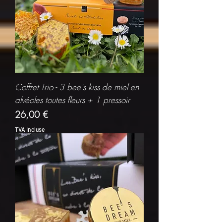
Coffret Trio - 3 bee's kiss de miel en
alvéoles toutes fleurs + 1 pressoir
Prix
26,00 €
TVA Incluse