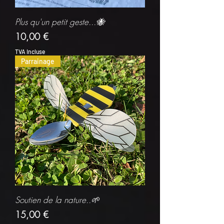
Plus qu'un petit geste...🐝
Prix
10,00 €
TVA Incluse
Parrainage
Soutien de la nature..🌱
Prix
15,00 €