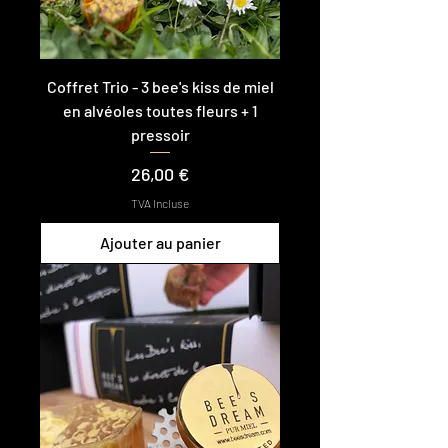
Coffret Trio - 3 bee's kiss de miel
en alvéoles toutes fleurs + 1
pressoir
Prix
26,00 €
TVA Incluse
Ajouter au panier