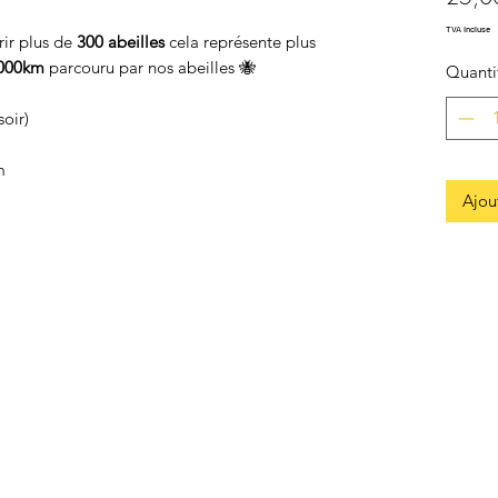
TVA Incluse
rir plus de
300 abeilles
cela représente plus
000km
parcouru par nos abeilles 🐝
Quanti
soir)
m
Ajou