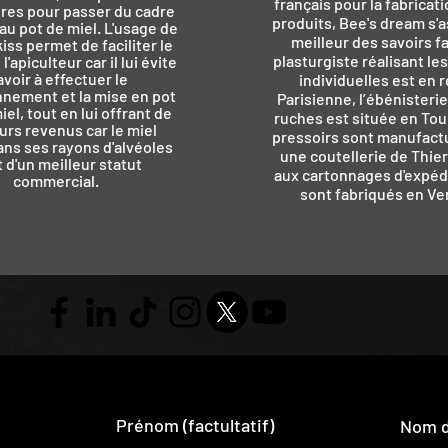
français pour la fabricat
res pour passer du cadre
produits, Bee's dream s'
au pot de miel. L'usage de
meilleur des savoirs fa
kiss permet de faciliter le
plasturgiste réalisant le
 l'apiculteur car il lui évite
avoir à effectuer le
individuelles est en 
nnement et la mise en pot
Parisienne, l’ébénisterie
el, tout en lui offrant de
ruches est située en Tour
urs revenus car le miel
pressoirs sont manufact
ns ses rayons d'alvéoles
une coutellerie de Thier
t d'un meilleur statut
aux cartonnages d'expédit
commercial.
sont fabriqués en Ve
Prénom (factultatif)
Nom de