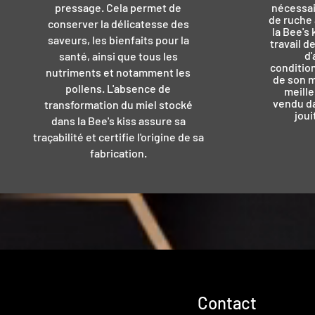
pressage. Cela permet de
nécessai
de ruche 
conserver la délicatesse des
la Bee's 
saveurs, les bienfaits pour la
travail de
d'
santé, ainsi que tous les
conditio
nutriments et notamment les
de son mi
pollens. L'absence de
meille
vendu da
transformation du miel stocké
joui
dans la Bee's kiss assure sa
traçabilité et certifie l'origine de sa
fabrication.
Contact