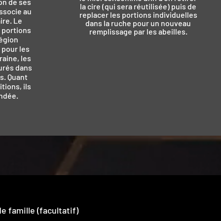
ion de ses
la cire (qui sera réutilisée) puis de
associe au
replacer les portions individuelles
ire. Le
dans la ruche pour un nouveau
s portions
remplissage par les abeilles.
région
 pour les
aine, les
urés dans
s. Quant
ions, ils
ndée.
 famille (facultatif)