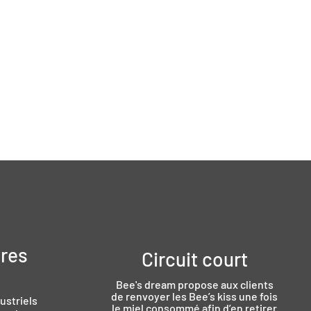
ires
Circuit court
Bee's dream propose aux clients
de renvoyer les Bee’s kiss une fois
ustriels
le miel consommé afin d’en retirer