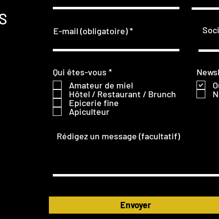
AS
Soci
E-mail (obligatoire)
O
Qui êtes-vous
*
Newsl
b
Amateur de miel
O
l
Hôtel / Restaurant / Brunch
N
i
Epicerie fine
g
Apiculteur
a
t
o
Rédigez un message (facultatif)
i
r
e
Envoyer