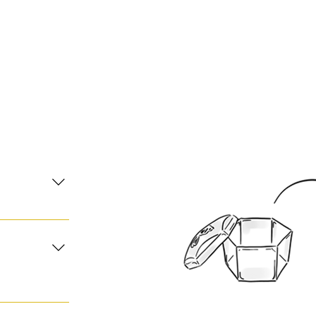
 A la fin de la
 alvéoles d'une
es ses
ent les miels