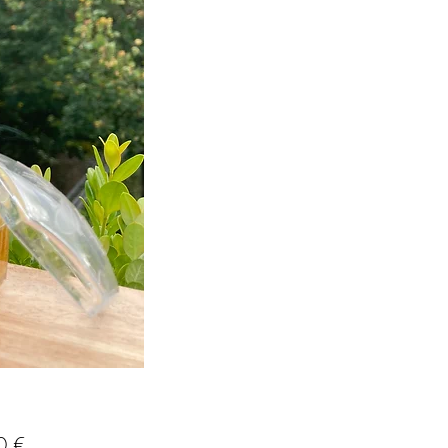
Prix
0 €