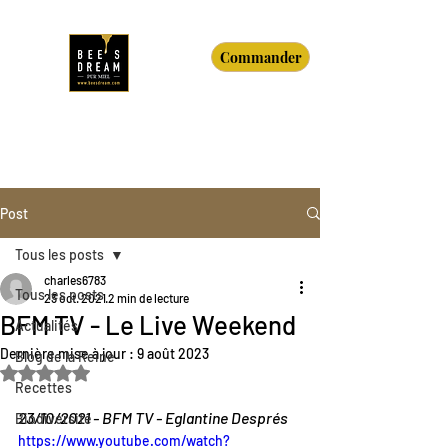
Commander
Post
Tous les posts
charles6783
Tous les posts
23 oct. 2021
2 min de lecture
BFM TV - Le Live Weekend
Actualités
Dernière mise à jour :
9 août 2023
Blog de la Reine
Noté NaN étoiles sur 5.
Recettes
23/10/2021 - BFM TV - Eglantine Després
Biodiversité
https://www.youtube.com/watch?