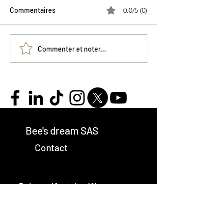
Commentaires
0.0/5 (0)
Bee's dream à la Grande
Bee’s dream, de 
Commenter et noter...
Epicerie de Paris !!
la tartine !
Bee's dream SAS
Contact
Prénom (factultatif)
Nom de famille (facultatif)