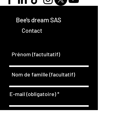
Bee's dream SAS
Contact
Prénom (factultatif)
Nom de famille (facultatif)
E-mail (obligatoire)
Société (facultatif)
O
Qui êtes-vous
*
b