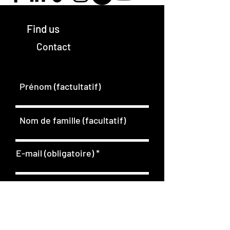
Find us
Contact
Prénom (factultatif)
Nom de famille (facultatif)
E-mail (obligatoire)
Société (facultatif)
R
Qui êtes-vous
*
e
Amateur de miel