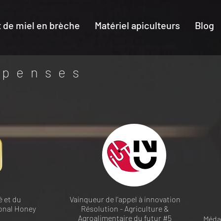
 de miel en brèche
Matériel apiculteurs
Blog
penses
é et du
Vainqueur de l'a
ppel à innovation
ional Honey
Résolution - Agriculture &
Agroalimentaire du futur #5
Médai