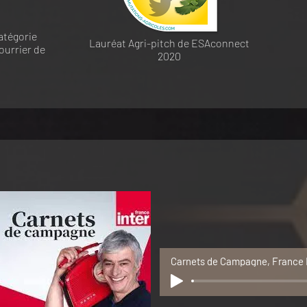
atégorie
Lauréat Agri-pitch de ESAconnect
ourrier de
2020
s
Carnets de Campagne, France I