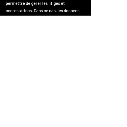
permettre de gérer les litiges et
contestations. Dans ce cas, les données
nécessaires à la résolution du problème ou
du litige seront conservées tant que dure
le litige dans la limite des règles
applicables en matière de prescription.
11. QUELLES SONT MES OPTIONS EN
MATIERE DE COMMUNICATION
PROMOTIONNELLE ?
Vous avez la possibilité de rejoindre nos
listes de diffusion et d'accepter de
recevoir des informations marketing et
promotionnelles de notre part. Vous
pouvez à tout moment retirer votre
consentement en cliquant directement en
bas de nos newsletters ou en nous