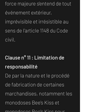
force majeure s'entend de tout
événement extérieur,
imprévisible et irrésistible au
sens de l'article 1148 du Code
civil.
Clause n° 11 : Limitation de
responsabilité
De par la nature et le procédé
de fabrication de certaines
marchandises, notamment les
monodoses Bee’s Kiss et
monodoses Bee’s Kiss pour