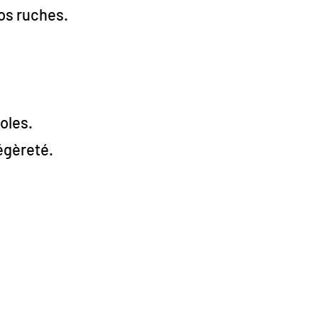
nos ruches.
coles.
égèreté.