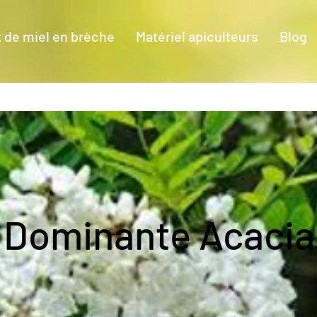
 de miel en brèche
Matériel apiculteurs
Blog
Dominante Acacia